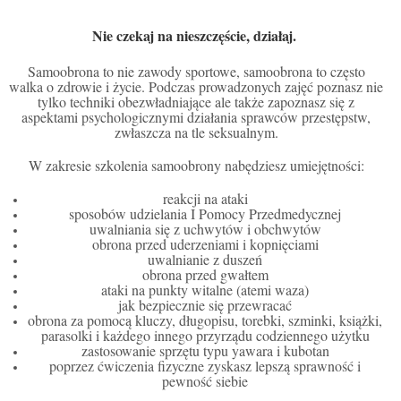
Nie czekaj na nieszczęście, działaj.
Samoobrona to nie zawody sportowe, samoobrona to często
walka o zdrowie i życie. Podczas prowadzonych zajęć poznasz nie
tylko techniki obezwładniające ale także zapoznasz się z
aspektami psychologicznymi działania sprawców przestępstw,
zwłaszcza na tle seksualnym.
W zakresie szkolenia samoobrony nabędziesz umiejętności:
reakcji na ataki
sposobów udzielania I Pomocy Przedmedycznej
uwalniania się z uchwytów i obchwytów
obrona przed uderzeniami i kopnięciami
uwalnianie z duszeń
obrona przed gwałtem
ataki na punkty witalne (atemi waza)
jak bezpiecznie się przewracać
obrona za pomocą kluczy, długopisu, torebki, szminki, książki,
parasolki i każdego innego przyrządu codziennego użytku
zastosowanie sprzętu typu yawara i kubotan
poprzez ćwiczenia fizyczne zyskasz lepszą sprawność i
pewność siebie